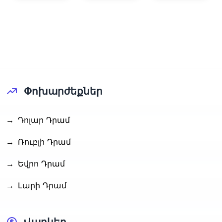
տրամադրել
2026»-ը
է հետվճար
Փոխարժեքներ
→
Դոլար Դրամ
→
Ռուբլի Դրամ
→
Եվրո Դրամ
→
Լարի Դրամ