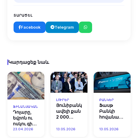
ՏԱՐԱԾԵԼ
Facebook
Telegram
Կարդացեք նաև
ԼՈՒՐԵՐ
ԲԱՆԿԵՐ
Յունիբանկն
Ֆասթ
ՖԻՆԱՆՍԱԿԱՆ
ավելի քան
Բանկի
Դոլարը,
2 000
հովանավորությ
եվրոն ու
բարեխիղճ
կայացել է
ոսկու գինը
ՓՄՁ
«Yerevan
նվազել են.
23.04.2026
13.05.2026
13.05.2026
վարկառուի
Dialogue
ՀՀ ԿԲ