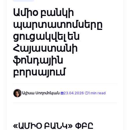
Ամիօ բանկի
պարտատոմսերը
ցուցակվել են
Հայաստանի
ֆոնդային
բորսայում
·
·
Ալիսա Սողոմոնյան
23.04.2026
1 min read
«ԱՄԻՕ ԲԱՆԿ» ՓԲԸ