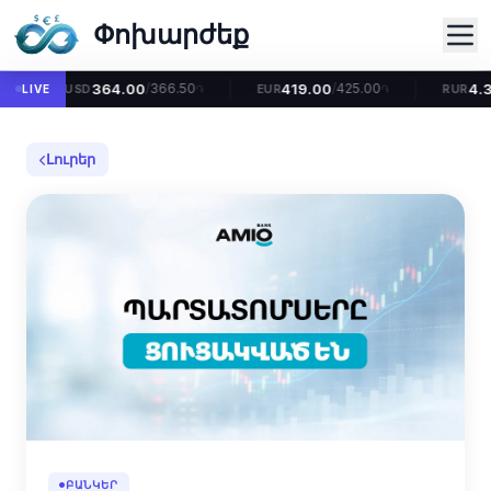
Փոխարժեք
364.00
419.00
4.
/
366.50
/
425.00
LIVE
USD
֏
EUR
֏
RUR
Լուրեր
ԲԱՆԿԵՐ