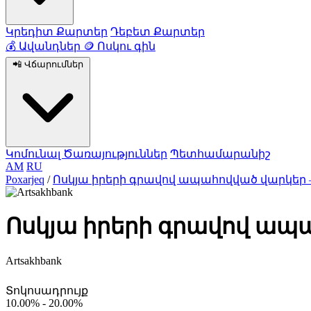
Կրեդիտ Քարտեր
Դեբետ Քարտեր
💰
Ավանդներ
🪙
Ոսկու գին
📲
Վճարումներ
Կոմունալ Ծառայություններ
Պետհամարանիշ
AM
RU
Poxarjeq
/
Ոսկյա իրերի գրավով ապահովված վարկեր — Art
Ոսկյա իրերի գրավով ապ
Artsakhbank
Տոկոսադրույք
10.00% - 20.00%