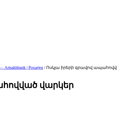
sakhbank | Poxarjeq
/
Ոսկյա իրերի գրավով ապահով
ահովված վարկեր