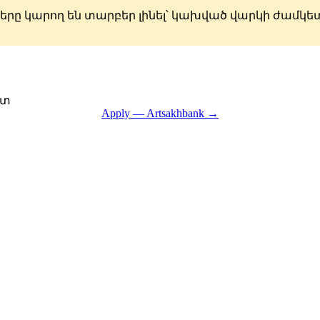
րը կարող են տարբեր լինել՝ կախված վարկի ժամկետ
րտ
Apply — Artsakhbank →