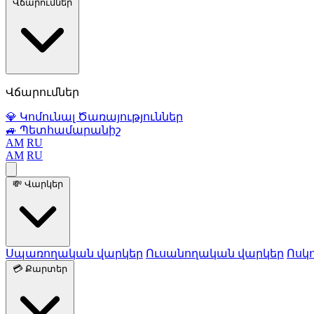
Վճարումներ
Վճարումներ
💎
Կոմունալ Ծառայություններ
🚙
Պետհամարանիշ
AM
RU
AM
RU
💸
Վարկեր
Սպառողական վարկեր
Ուսանողական վարկեր
Ոսկ
💳
Քարտեր