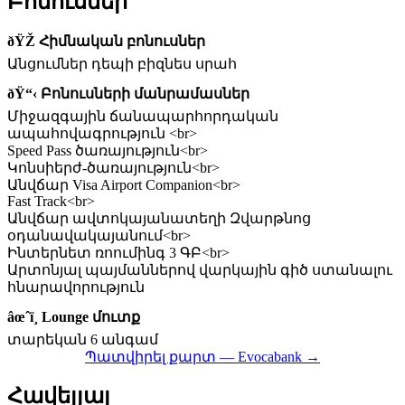
Բոնուսներ
ðŸŽ Հիմնական բոնուսներ
Անցումներ դեպի բիզնես սրահ
ðŸ“‹ Բոնուսների մանրամասներ
Միջազգային ճանապարհորդական
ապահովագրություն <br>
Speed Pass ծառայություն<br>
Կոնսիերժ-ծառայություն<br>
Անվճար Visa Airport Companion<br>
Fast Track<br>
Անվճար ավտոկայանատեղի Զվարթնոց
օդանավակայանում<br>
Ինտերնետ ռոումինգ 3 ԳԲ<br>
Արտոնյալ պայմաններով վարկային գիծ ստանալու
հնարավորություն
âœˆï¸ Lounge մուտք
տարեկան 6 անգամ
Պատվիրել քարտ — Evocabank →
Հավելյալ