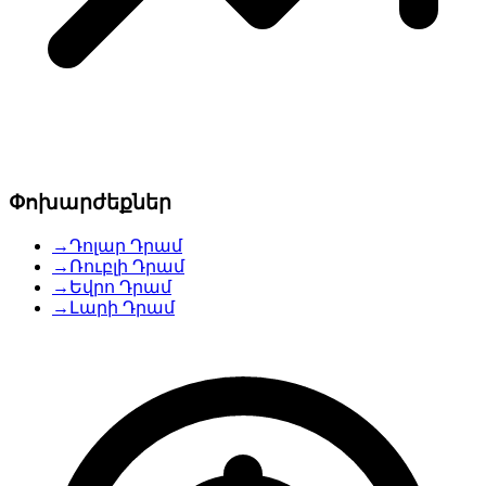
Փոխարժեքներ
→
Դոլար Դրամ
→
Ռուբլի Դրամ
→
Եվրո Դրամ
→
Լարի Դրամ