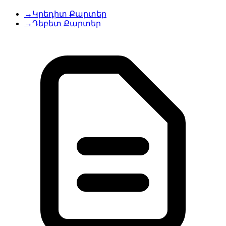
→
Կրեդիտ Քարտեր
→
Դեբետ Քարտեր