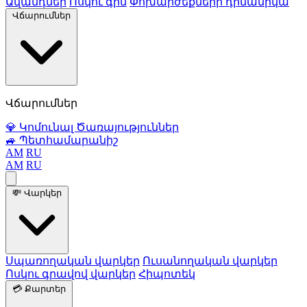
Ավանդներ
Ոսկու գին
Փոխարժեքների դինամիկա
Վճարումներ
Վճարումներ
💎
Կոմունալ Ծառայություններ
🚙
Պետհամարանիշ
AM
RU
AM
RU
💸
Վարկեր
Սպառողական վարկեր
Ուսանողական վարկեր
Ոսկու գրավով վարկեր
Հիպոտեկ
💳
Քարտեր