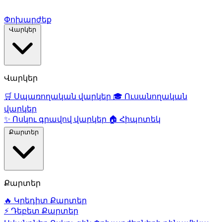
Փոխարժեք
Վարկեր
Վարկեր
🛒
Սպառողական վարկեր
🎓
Ուսանողական
վարկեր
✨
Ոսկու գրավով վարկեր
🏠
Հիպոտեկ
Քարտեր
Քարտեր
🔥
Կրեդիտ Քարտեր
⚡
Դեբետ Քարտեր