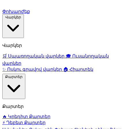
Փոխարժեք
Վարկեր
Վարկեր
🛒
Սպառողական վարկեր
🎓
Ուսանողական
վարկեր
✨
Ոսկու գրավով վարկեր
🏠
Հիպոտեկ
Քարտեր
Քարտեր
🔥
Կրեդիտ Քարտեր
⚡
Դեբետ Քարտեր