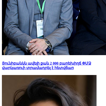
Յունիբանկն ավելի քան 2 000 բարեխիղճ ՓՄՁ
վարկառուի տրամադրել է հետվճար