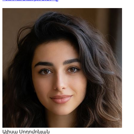
Ալիսա Սողոմոնյան