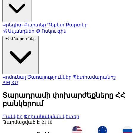
Կրեդիտ Քարտեր
Դեբետ Քարտեր
💰
Ավանդներ
🪙
Ոսկու գին
📲
Վճարումներ
Կոմունալ Ծառայություններ
Պետհամարանիշ
AM
RU
Տարադրամի փոխարժեքները ՀՀ
բանկերում
Բանկեր
Փոխանակման կետեր
Թարմացված է: 21:10