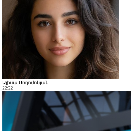
Ալիսա Սողոմոնյան
22:22