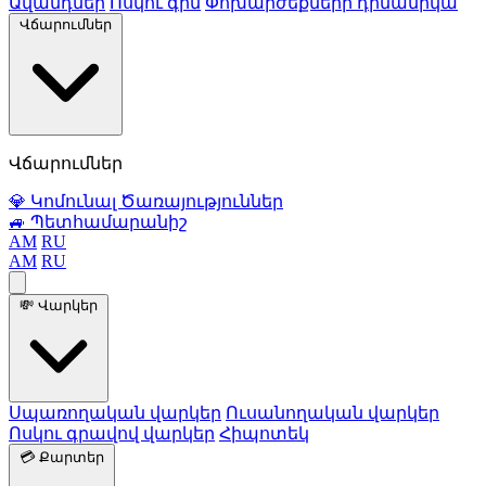
Ավանդներ
Ոսկու գին
Փոխարժեքների դինամիկա
Վճարումներ
Վճարումներ
💎
Կոմունալ Ծառայություններ
🚙
Պետհամարանիշ
AM
RU
AM
RU
💸
Վարկեր
Սպառողական վարկեր
Ուսանողական վարկեր
Ոսկու գրավով վարկեր
Հիպոտեկ
💳
Քարտեր