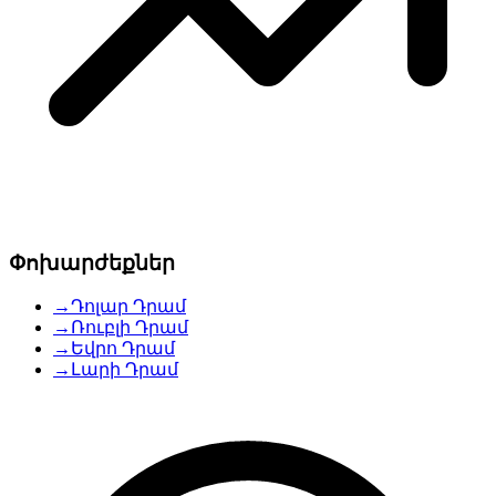
Փոխարժեքներ
→
Դոլար Դրամ
→
Ռուբլի Դրամ
→
Եվրո Դրամ
→
Լարի Դրամ